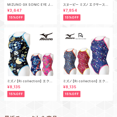
MIZUNO GX SONIC EYE J N
スヌーピー ミズノ エクサースー
3JED691 ミズノ ノンクッション
ツ N2MBD431 ジュニア練習用
¥3,647
¥7,854
ゴーグル 2026秋冬 限定カラー
水着 MIZUNO ボーイズ ショー
スイムゴーグル 水泳
トスパッツ 水泳 競泳 トレーニン
15%OFF
15%OFF
グ水着
ミズノ 【Ri collection】 エクサ
ミズノ 【Ri collection】 エクサ
ースーツ N2MAD766 ミディア
ースーツ N2MAD767 ミディア
¥8,135
¥8,135
ムカット 練習用水着 MIZUNO
ムカット 練習用水着 MIZUNO
レディース 水泳 競泳 トレーニ
レディース 水泳 競泳 トレーニ
15%OFF
15%OFF
ング水着
ング水着