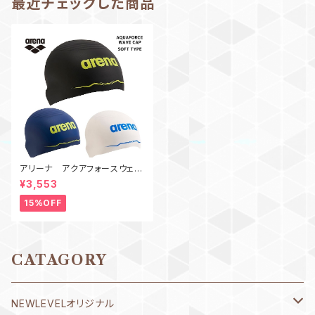
最近チェックした商品
アリーナ アクアフォースウェー
ブキャップ ソフト AS5SSC0
¥3,553
0U レーシングシリコーンキャ
ップ レースキャップ シリコン
15%OFF
キャップ FINA承認
CATAGORY
NEWLEVELオリジナル