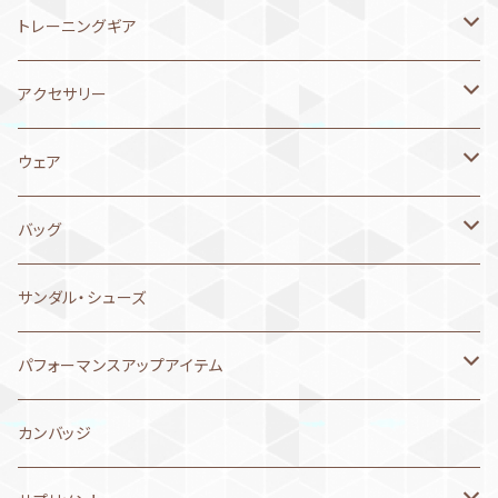
MIZUNO ミズノ
6月1日～10日
2025年11月
ボーイズ水着
アウター（ジャケット、スウェット）
ボーイズ 承認水着
NEW LEVELオリジナル
トレーニングギア
arena アリーナ
MIZUNO ミズノ
5月21日～31日
2025年10月
キャップ
レディス 承認水着
MIZUNO ミズノ
パドル
アクセサリー
speedo スピード
arena アリーナ
メッシュキャップ
MIZUNO ミズノ
5月11日～20日
2025年9月
アクセサリー
ガールズ 承認水着
arena アリーナ
パドル替えゴム
ゴーグル
ウェア
asics アシックス
speedo スピード
シリコンキャップ
arena アリーナ
MIZUNO ミズノ
MP MICHAEL PHELPS
4月21日～30日
2025年8月
ゴーグル
メンズ 練習用水着
Aquasphere アクアスフィア
シュノーケル
ゴーグルケース
ハーフパンツ
バッグ
Jaked ジャケド
Jaked ジャケド
speedo スピード
arena アリーナ
SWANS
MIZUNO ミズノ
4月11日～20日
2025年6月
セームタオル
ボーイズ 練習水着
SWANS スワンズ
フィン
タオル
ショートパンツ
arena アリーナ
サンダル・シューズ
asics アシックス
speedo スピード
arena
arena アリーナ
MIZUNO ミズノ
セームタオル
4月1日～10日
2025年5月
サプリメント
レディス 練習用水着
Jaked ジャケド
プルブイ
マスク
ジャケット
MIZUNO ミズノ
パフォーマンスアップアイテム
Jaked ジャケド
Jaked ジャケド
MIZUNO
speedo スピード
arena アリーナ
マイクロファイバータオル
MIZUNO ミズノ
3月21日～31日
2025年3月
ウェア
ガールズ 練習水着
speedo スピード
ストレッチコード
シリコンキャップ
Tシャツ
speedo スピード
コンプレスポーツ
カンバッジ
speedo スピード
asics アシックス
speedo スピード
マキタオル、フード付きタオル
arena アリーナ
MIZUNO ミズノ
レースキャップ