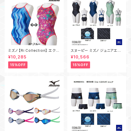
ミズノ 【Ri Collection】 エクサ
スヌーピー ミズノ ジュニアエク
ースーツ N2MAD769 練習用
サースーツ N2MAD431 ミディ
¥10,285
¥10,566
水着 MIZUNO レディース ミデ
アムカット 練習用水着 MIZUN
ィアムカット 水泳 競泳 トレーニ
O ガールズ 水泳 競泳 トレーニ
15%OFF
15%OFF
ング水着 リバーシブル
ング水着