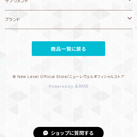
3月11日～20日
バッグ
ボール
2WAYキャップ
ポロシャツ
AQUASPHERE アクアスフィア
AddElm
サプリメント
VIEW
phelps/MP/Aquasphere
phelps/MP/Aquasphere
キャップタオル
speedo スピード
arena アリーナ
arena アリーナ
3月1日～10日
バッジ
バンド
コート・アウター
リュック・バックパック
ベネクス
エネルギーチャージ
ブランド
ノンクッション
Jaked
Jaked ジャケド
mizuno
asics アシックス
speedo スピード
mizuno ミズノ
2月21日～28日
トレーニングギア
パラシュート
ロングパンツ
メッシュバッグ
speedo
プロテイン
NEW LEVEL
クッション
商品一覧に戻る
arena
phelps/MP/Aquasphere
phelps/MP/Aquasphere
speedo スピード
2月11日～20日
ビートバン
arena アリーナ
プルーフバッグ
ファイテン
リカバリー
MIZUNO ミズノ
ノーマルタイプ
speedo
Jaked
Jaked ジャケド
AQUASPHERE アクアスフィア
2月1日～10日
次世代トレーニングシリーズ
MIZUNO ミズノ
マルチバッグ・ナップサック
arena アリーナ
© New Level Official Store/ニューレヴェルオフィシャルストア
ミラータイプ
phelps/MP/Aquasphere
Powered by
DMC fins
1月21日～31日
speedo スピード
トートバッグ
asics アシックス
替えゴム
SWANS
1月11日 ～20日
Jaked ジャケド
speedo スピード
1月1日～10日
asics アシックス
swans スワンズ
ショップに質問する