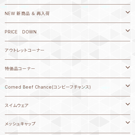
Ｔシャツ
NEW 新商品 ＆ 再入荷
書き心 春流・破留(ハル)シリーズ
8月1日～10日
PRICE DOWN
REBORN(リヴォーン)
7月21日～31日
2026年5月
アウトレットコーナー
SHU matsukura
7月11日～20日
2026年4月
特価品コーナー
緑川マリナ
7月1日～10日
2026年3月
レディス水着
Corned Beef Chance(コンビーフチャンス)
スーパーお父さん
6月21日～30日
2026年2月
ガールズ水着
Tシャツ
スイムウェア
6月11日～20日
2025年12月
メンズ水着
原画
メンズ 承認水着
メッシュキャップ