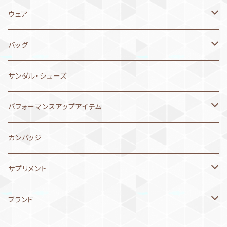
speedo スピード
arena アリーナ
メッシュキャップ
MIZUNO ミズノ
5月11日～20日
2025年9月
アクセサリー
ガールズ 承認水着
arena アリーナ
パドル替えゴム
ゴーグル
ウェア
asics アシックス
speedo スピード
シリコンキャップ
arena アリーナ
MIZUNO ミズノ
MP MICHAEL PHELPS
4月21日～30日
2025年8月
ゴーグル
メンズ 練習用水着
Aquasphere アクアスフィア
シュノーケル
ゴーグルケース
ハーフパンツ
バッグ
Jaked ジャケド
Jaked ジャケド
speedo スピード
arena アリーナ
SWANS
MIZUNO ミズノ
4月11日～20日
2025年6月
セームタオル
ボーイズ 練習水着
SWANS スワンズ
フィン
タオル
ショートパンツ
arena アリーナ
サンダル・シューズ
asics アシックス
speedo スピード
arena
arena アリーナ
MIZUNO ミズノ
セームタオル
4月1日～10日
2025年5月
サプリメント
レディス 練習用水着
Jaked ジャケド
プルブイ
マスク
ジャケット
MIZUNO ミズノ
パフォーマンスアップアイテム
Jaked ジャケド
Jaked ジャケド
MIZUNO
speedo スピード
arena アリーナ
マイクロファイバータオル
MIZUNO ミズノ
3月21日～31日
2025年3月
ウェア
ガールズ 練習水着
speedo スピード
ストレッチコード
シリコンキャップ
Tシャツ
speedo スピード
コンプレスポーツ
カンバッジ
speedo スピード
asics アシックス
speedo スピード
マキタオル、フード付きタオル
arena アリーナ
MIZUNO ミズノ
レースキャップ
3月11日～20日
バッグ
ボール
2WAYキャップ
ポロシャツ
AQUASPHERE アクアスフィア
AddElm
サプリメント
VIEW
phelps/MP/Aquasphere
phelps/MP/Aquasphere
キャップタオル
speedo スピード
arena アリーナ
arena アリーナ
3月1日～10日
バッジ
バンド
コート・アウター
リュック・バックパック
ベネクス
エネルギーチャージ
ブランド
ノンクッション
Jaked
Jaked ジャケド
mizuno
asics アシックス
speedo スピード
mizuno ミズノ