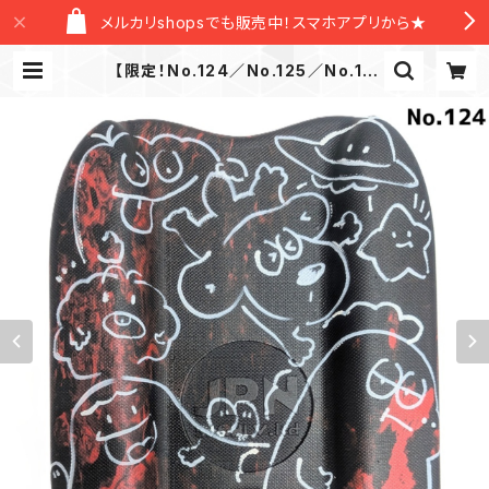
メルカリshopsでも販売中！スマホアプリから★
【限定！No.124／No.125／No.12
6】カスタムペイント ギャラクシーブ
イ GALAXY BUOY プルブイ キッ
クボード ビート板 マーブル コンビー
フ チャンス ペインティング | N
ew Level Official Store/ニュー
レヴェルオフィシャルストア