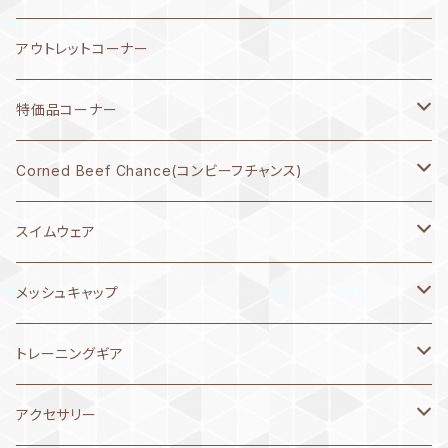
REBORN(リヴォーン)
7月21日～31日
2026年5月
アウトレットコーナー
SHU matsukura
7月11日～20日
2026年4月
特価品コーナー
緑川マリナ
7月1日～10日
2026年3月
レディス水着
Corned Beef Chance(コンビーフチャンス)
スーパーお父さん
6月21日～30日
2026年2月
ガールズ水着
Tシャツ
スイムウェア
6月11日～20日
2025年12月
メンズ水着
原画
メンズ 承認水着
メッシュキャップ
MIZUNO ミズノ
6月1日～10日
2025年11月
ボーイズ水着
アウター（ジャケット、スウェット）
ボーイズ 承認水着
NEW LEVELオリジナル
トレーニングギア
arena アリーナ
MIZUNO ミズノ
5月21日～31日
2025年10月
キャップ
レディス 承認水着
MIZUNO ミズノ
パドル
アクセサリー