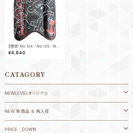
【限定！No.124／No.125／No.
126】カスタムペイント ギャラ
¥4,840
クシーブイ GALAXY BUOY
プルブイ キックボード ビート板
マーブル コンビーフ チャン
ス ペインティング
CATAGORY
NEWLEVELオリジナル
Ｔシャツ
NEW 新商品 ＆ 再入荷
書き心 春流・破留(ハル)シリーズ
8月1日～10日
PRICE DOWN