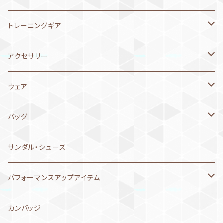
MIZUNO ミズノ
6月1日～10日
2025年11月
ボーイズ水着
アウター（ジャケット、スウェット）
ボーイズ 承認水着
NEW LEVELオリジナル
トレーニングギア
arena アリーナ
MIZUNO ミズノ
5月21日～31日
2025年10月
キャップ
レディス 承認水着
MIZUNO ミズノ
パドル
アクセサリー
speedo スピード
arena アリーナ
メッシュキャップ
MIZUNO ミズノ
5月11日～20日
2025年9月
アクセサリー
ガールズ 承認水着
arena アリーナ
パドル替えゴム
ゴーグル
ウェア
asics アシックス
speedo スピード
シリコンキャップ
arena アリーナ
MIZUNO ミズノ
MP MICHAEL PHELPS
4月21日～30日
2025年8月
ゴーグル
メンズ 練習用水着
Aquasphere アクアスフィア
シュノーケル
ゴーグルケース
ハーフパンツ
バッグ
Jaked ジャケド
Jaked ジャケド
speedo スピード
arena アリーナ
SWANS
MIZUNO ミズノ
4月11日～20日
2025年6月
セームタオル
ボーイズ 練習水着
SWANS スワンズ
フィン
タオル
ショートパンツ
arena アリーナ
サンダル・シューズ
asics アシックス
speedo スピード
arena
arena アリーナ
MIZUNO ミズノ
セームタオル
4月1日～10日
2025年5月
サプリメント
レディス 練習用水着
Jaked ジャケド
プルブイ
マスク
ジャケット
MIZUNO ミズノ
パフォーマンスアップアイテム
Jaked ジャケド
Jaked ジャケド
MIZUNO
speedo スピード
arena アリーナ
マイクロファイバータオル
MIZUNO ミズノ
3月21日～31日
2025年3月
ウェア
ガールズ 練習水着
speedo スピード
ストレッチコード
シリコンキャップ
Tシャツ
speedo スピード
コンプレスポーツ
カンバッジ