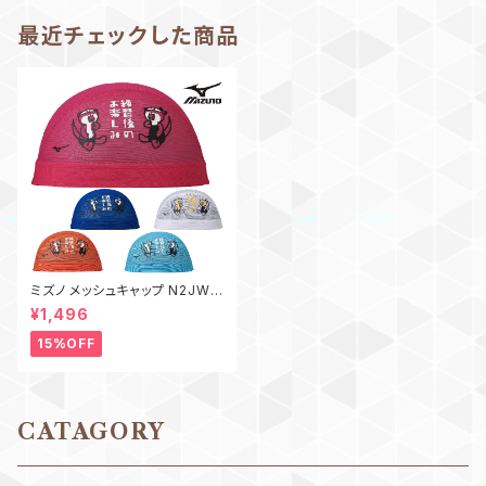
最近チェックした商品
ミズノ メッシュキャップ N2JWD
509 かわうそ mizuno スイム
¥1,496
水泳 競泳 スイムキャップ
15%OFF
CATAGORY