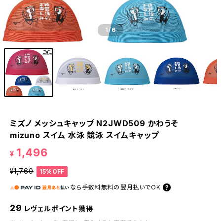
1
/6
ミズノ メッシュキャップ N2JWD509 かわうそ
mizuno スイム 水泳 競泳 スイムキャップ
1,496
¥
¥1,760
15%OFF
なら
手数料無料の
翌月払いでOK
29
レヴェルポイント獲得