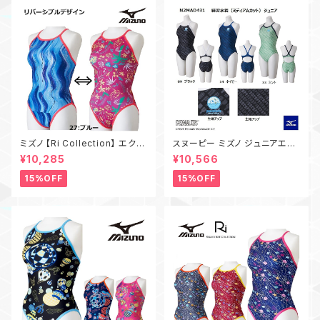
ミズノ 【Ri Collection】 エクサ
スヌーピー ミズノ ジュニアエク
ースーツ N2MAD769 練習用
サースーツ N2MAD431 ミディ
¥10,285
¥10,566
水着 MIZUNO レディース ミデ
アムカット 練習用水着 MIZUN
ィアムカット 水泳 競泳 トレーニ
O ガールズ 水泳 競泳 トレーニ
15%OFF
15%OFF
ング水着 リバーシブル
ング水着