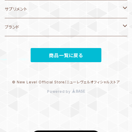
speedo スピード
asics アシックス
speedo スピード
マキタオル、フード付きタオル
arena アリーナ
MIZUNO ミズノ
レースキャップ
3月11日～20日
バッグ
ボール
2WAYキャップ
ポロシャツ
AQUASPHERE アクアスフィア
AddElm
サプリメント
VIEW
phelps/MP/Aquasphere
phelps/MP/Aquasphere
キャップタオル
speedo スピード
arena アリーナ
arena アリーナ
3月1日～10日
バッジ
バンド
コート・アウター
リュック・バックパック
ベネクス
エネルギーチャージ
ブランド
ノンクッション
Jaked
Jaked ジャケド
mizuno
asics アシックス
speedo スピード
mizuno ミズノ
2月21日～28日
トレーニングギア
パラシュート
ロングパンツ
メッシュバッグ
speedo
プロテイン
NEW LEVEL
クッション
商品一覧に戻る
arena
phelps/MP/Aquasphere
phelps/MP/Aquasphere
speedo スピード
2月11日～20日
ビートバン
arena アリーナ
プルーフバッグ
ファイテン
リカバリー
MIZUNO ミズノ
ノーマルタイプ
speedo
Jaked
Jaked ジャケド
AQUASPHERE アクアスフィア
2月1日～10日
次世代トレーニングシリーズ
MIZUNO ミズノ
マルチバッグ・ナップサック
arena アリーナ
© New Level Official Store/ニューレヴェルオフィシャルストア
ミラータイプ
phelps/MP/Aquasphere
Powered by
DMC fins
1月21日～31日
speedo スピード
トートバッグ
asics アシックス
替えゴム
SWANS
1月11日 ～20日
Jaked ジャケド
speedo スピード