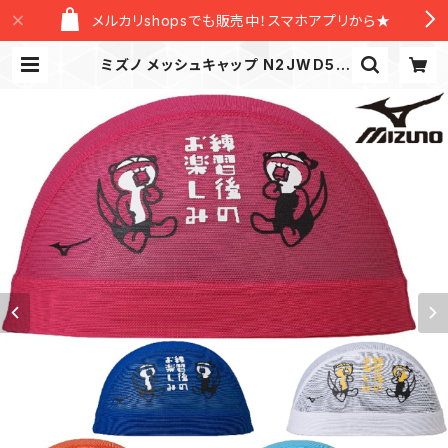
メルカリshopsでも販売中！スマホアプリから★
ミズノ メッシュキャップ N2JWD50
9 かわうそ mizuno スイム 水泳 競
泳 スイムキャップ | New Level Off
icial Store/ニューレヴェルオフィシ
ャルストア