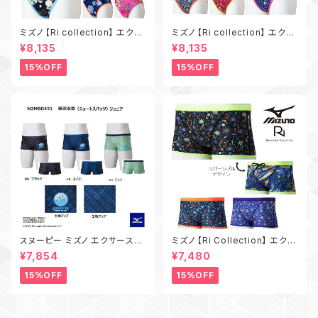
ミズノ 【Ri collection】 エクサ
ミズノ 【Ri collection】 エクサ
ースーツ N2MAD766 ミディア
ースーツ N2MAD767 ミディア
¥8,135
¥8,135
ムカット 練習用水着 MIZUNO
ムカット 練習用水着 MIZUNO
レディース 水泳 競泳 トレーニ
レディース 水泳 競泳 トレーニ
15%OFF
15%OFF
ング水着
ング水着
スヌーピー ミズノ エクサースー
ミズノ 【Ri Collection】 エクサ
ツ N2MBD431 ジュニア練習用
ースーツ N2MBD069 練習用
¥7,854
¥7,480
水着 MIZUNO ボーイズ ショー
水着 MIZUNO メンズ ショート
トスパッツ 水泳 競泳 トレーニン
スパッツ 水泳 競泳 トレーニング
15%OFF
15%OFF
グ水着
水着 リバーシブル