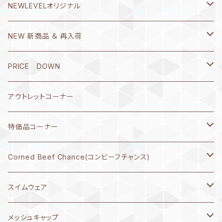
NEWLEVELオリジナル
Ｔシャツ
NEW 新商品 ＆ 再入荷
書き心 春流・破留(ハル)シリーズ
8月1日～10日
PRICE DOWN
REBORN(リヴォーン)
7月21日～31日
2026年5月
アウトレットコーナー
SHU matsukura
7月11日～20日
2026年4月
特価品コーナー
緑川マリナ
7月1日～10日
2026年3月
レディス水着
Corned Beef Chance(コンビーフチャンス)
スーパーお父さん
6月21日～30日
2026年2月
ガールズ水着
Tシャツ
スイムウェア
6月11日～20日
2025年12月
メンズ水着
原画
メンズ 承認水着
メッシュキャップ