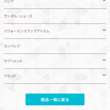
MIZUNO ミズノ
MP MICHAEL PHELPS
4月21日～30日
2025年8月
ゴーグル
メンズ 練習用水着
Aquasphere アクアスフィア
シュノーケル
ゴーグルケース
ハーフパンツ
バッグ
Jaked ジャケド
Jaked ジャケド
speedo スピード
arena アリーナ
SWANS
MIZUNO ミズノ
4月11日～20日
2025年6月
セームタオル
ボーイズ 練習水着
SWANS スワンズ
フィン
タオル
ショートパンツ
arena アリーナ
サンダル・シューズ
asics アシックス
speedo スピード
arena
arena アリーナ
MIZUNO ミズノ
セームタオル
4月1日～10日
2025年5月
サプリメント
レディス 練習用水着
Jaked ジャケド
プルブイ
マスク
ジャケット
MIZUNO ミズノ
パフォーマンスアップアイテム
Jaked ジャケド
Jaked ジャケド
MIZUNO
speedo スピード
arena アリーナ
マイクロファイバータオル
MIZUNO ミズノ
3月21日～31日
2025年3月
ウェア
ガールズ 練習水着
speedo スピード
ストレッチコード
シリコンキャップ
Tシャツ
speedo スピード
コンプレスポーツ
カンバッジ
speedo スピード
asics アシックス
speedo スピード
マキタオル、フード付きタオル
arena アリーナ
MIZUNO ミズノ
レースキャップ
3月11日～20日
バッグ
ボール
2WAYキャップ
ポロシャツ
AQUASPHERE アクアスフィア
AddElm
サプリメント
VIEW
phelps/MP/Aquasphere
phelps/MP/Aquasphere
キャップタオル
speedo スピード
arena アリーナ
arena アリーナ
3月1日～10日
バッジ
バンド
コート・アウター
リュック・バックパック
ベネクス
エネルギーチャージ
ブランド
ノンクッション
Jaked
Jaked ジャケド
mizuno
asics アシックス
speedo スピード
mizuno ミズノ
2月21日～28日
トレーニングギア
パラシュート
ロングパンツ
メッシュバッグ
speedo
プロテイン
NEW LEVEL
クッション
商品一覧に戻る
arena
phelps/MP/Aquasphere
phelps/MP/Aquasphere
speedo スピード
2月11日～20日
ビートバン
arena アリーナ
プルーフバッグ
ファイテン
リカバリー
MIZUNO ミズノ