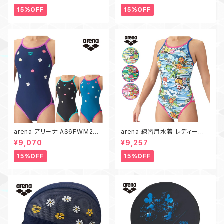
U アリーナ 防水 ポーチ Disne
グキャップ 水泳 帽子 アリーナ
y エイリアン リトル・グリーン・
シリコーンキャップ
15%OFF
15%OFF
メン トイストーリー TOYSTOR
Y
arena アリーナ AS6FWM27L
arena 練習用水着 レディース
お花 刺繍 タフスーツ 練習用水
AS6FWM31L アリーナくん タ
¥9,070
¥9,257
着 レディース 水泳 競泳 トレー
フスーツ ワンピース オープンバ
ニングワンピース
ック アリーナ 水泳
15%OFF
15%OFF