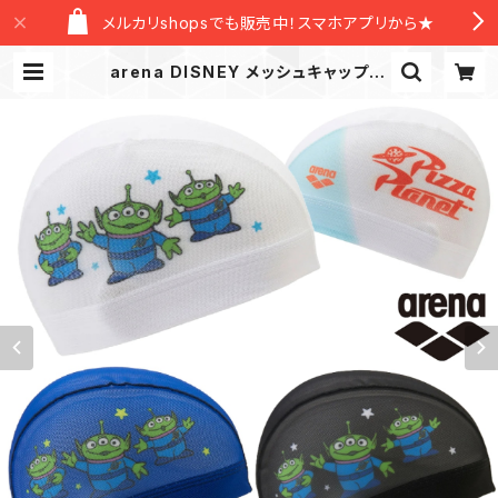
メルカリshopsでも販売中！スマホアプリから★
arena DISNEY メッシュキャップ A
S6FSC82U トイ・ストーリー スイム
キャップ 左右別プリント エイリアン
リトル・グリーン・メン 水泳 ディズニ
ー 帽子 トイストーリー TOYSTORY
| New Level Official Store/ニュ
ーレヴェルオフィシャルストア