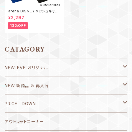
arena DISNEY メッシュキャッ
プ AS6FSC82U トイ・ストーリ
¥2,297
ー スイムキャップ 左右別プリン
ト エイリアン リトル・グリーン・
13%OFF
メン 水泳 ディズニー 帽子 トイ
ストーリー TOYSTORY
CATAGORY
NEWLEVELオリジナル
Ｔシャツ
NEW 新商品 ＆ 再入荷
書き心 春流・破留(ハル)シリーズ
8月1日～10日
PRICE DOWN
REBORN(リヴォーン)
7月21日～31日
2026年5月
アウトレットコーナー