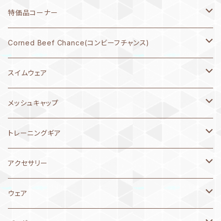
SHU matsukura
7月11日～20日
2026年4月
特価品コーナー
緑川マリナ
7月1日～10日
2026年3月
レディス水着
Corned Beef Chance(コンビーフチャンス)
スーパーお父さん
6月21日～30日
2026年2月
ガールズ水着
Tシャツ
スイムウェア
6月11日～20日
2025年12月
メンズ水着
原画
メンズ 承認水着
メッシュキャップ
MIZUNO ミズノ
6月1日～10日
2025年11月
ボーイズ水着
アウター（ジャケット、スウェット）
ボーイズ 承認水着
NEW LEVELオリジナル
トレーニングギア
arena アリーナ
MIZUNO ミズノ
5月21日～31日
2025年10月
キャップ
レディス 承認水着
MIZUNO ミズノ
パドル
アクセサリー
speedo スピード
arena アリーナ
メッシュキャップ
MIZUNO ミズノ
5月11日～20日
2025年9月
アクセサリー
ガールズ 承認水着
arena アリーナ
パドル替えゴム
ゴーグル
ウェア
asics アシックス
speedo スピード
シリコンキャップ
arena アリーナ