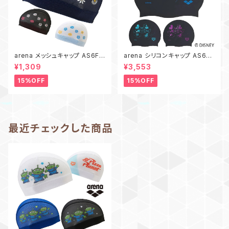
arena メッシュキャップ AS6FS
arena シリコンキャップ AS6FS
C55U お花 スイムキャップ スイ
C80U Disney スイムキャップ
¥1,309
¥3,553
ミングキャップ 水泳
スイミングキャップ 水泳 帽子 ア
リーナ シリコーンキャップ ミッ
15%OFF
15%OFF
キーマウス ミニーマウス
最近チェックした商品