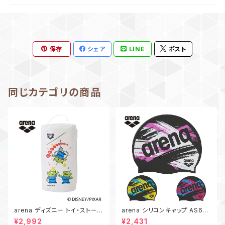
保存
シェア
LINE
ポスト
同じカテゴリの商品
arena ディズニー トイ・ストーリ
arena シリコンキャップ AS6FS
ー プルーフバッグ AS6FBZ85
C24U スイムキャップ スイミン
¥2,992
¥2,431