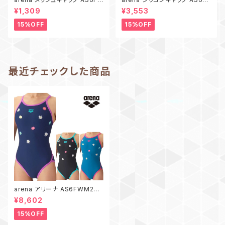
C55U お花 スイムキャップ スイ
C80U Disney スイムキャップ
¥1,309
¥3,553
ミングキャップ 水泳
スイミングキャップ 水泳 帽子 ア
リーナ シリコーンキャップ ミッ
15%OFF
15%OFF
キーマウス ミニーマウス
最近チェックした商品
arena アリーナ AS6FWM27G
お花 刺繍 ジュニア タフスーツ
¥8,602
練習用水着 水泳 競泳 トレーニ
ングワンピース ガールズ
15%OFF