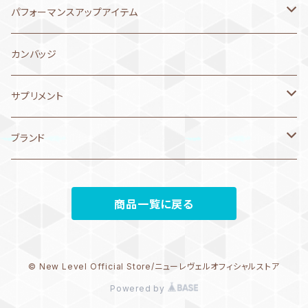
asics アシックス
speedo スピード
arena
arena アリーナ
MIZUNO ミズノ
セームタオル
4月1日～10日
2025年5月
サプリメント
レディス 練習用水着
Jaked ジャケド
プルブイ
マスク
ジャケット
MIZUNO ミズノ
パフォーマンスアップアイテム
Jaked ジャケド
Jaked ジャケド
MIZUNO
speedo スピード
arena アリーナ
マイクロファイバータオル
MIZUNO ミズノ
3月21日～31日
2025年3月
ウェア
ガールズ 練習水着
speedo スピード
ストレッチコード
シリコンキャップ
Tシャツ
speedo スピード
コンプレスポーツ
カンバッジ
speedo スピード
asics アシックス
speedo スピード
マキタオル、フード付きタオル
arena アリーナ
MIZUNO ミズノ
レースキャップ
3月11日～20日
バッグ
ボール
2WAYキャップ
ポロシャツ
AQUASPHERE アクアスフィア
AddElm
サプリメント
VIEW
phelps/MP/Aquasphere
phelps/MP/Aquasphere
キャップタオル
speedo スピード
arena アリーナ
arena アリーナ
3月1日～10日
バッジ
バンド
コート・アウター
リュック・バックパック
ベネクス
エネルギーチャージ
ブランド
ノンクッション
Jaked
Jaked ジャケド
mizuno
asics アシックス
speedo スピード
mizuno ミズノ
2月21日～28日
トレーニングギア
パラシュート
ロングパンツ
メッシュバッグ
speedo
プロテイン
NEW LEVEL
クッション
商品一覧に戻る
arena
phelps/MP/Aquasphere
phelps/MP/Aquasphere
speedo スピード
2月11日～20日
ビートバン
arena アリーナ
プルーフバッグ
ファイテン
リカバリー
MIZUNO ミズノ
ノーマルタイプ
speedo
Jaked
Jaked ジャケド
AQUASPHERE アクアスフィア
2月1日～10日
次世代トレーニングシリーズ
MIZUNO ミズノ
マルチバッグ・ナップサック
arena アリーナ
© New Level Official Store/ニューレヴェルオフィシャルストア
ミラータイプ
phelps/MP/Aquasphere
Powered by
DMC fins
1月21日～31日
speedo スピード
トートバッグ
asics アシックス