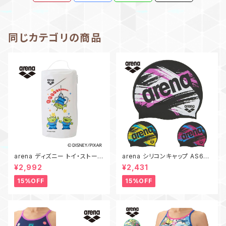
同じカテゴリの商品
arena ディズニー トイ・ストーリ
arena シリコンキャップ AS6FS
ー プルーフバッグ AS6FBZ85
C24U スイムキャップ スイミン
¥2,992
¥2,431
U アリーナ 防水 ポーチ Disne
グキャップ 水泳 帽子 アリーナ
y エイリアン リトル・グリーン・
シリコーンキャップ
15%OFF
15%OFF
メン トイストーリー TOYSTOR
Y