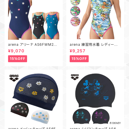
arena アリーナ AS6FWM27L
arena 練習用水着 レディース
お花 刺繍 タフスーツ 練習用水
AS6FWM31L アリーナくん タ
¥9,070
¥9,257
着 レディース 水泳 競泳 トレー
フスーツ ワンピース オープンバ
ニングワンピース
ック アリーナ 水泳
15%OFF
15%OFF
arena メッシュキャップ AS6FS
arena シリコンキャップ AS6FS