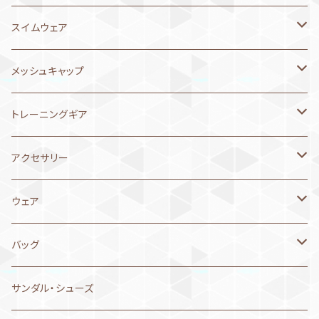
スーパーお父さん
6月21日～30日
2026年2月
ガールズ水着
Tシャツ
スイムウェア
6月11日～20日
2025年12月
メンズ水着
原画
メンズ 承認水着
メッシュキャップ
MIZUNO ミズノ
6月1日～10日
2025年11月
ボーイズ水着
アウター（ジャケット、スウェット）
ボーイズ 承認水着
NEW LEVELオリジナル
トレーニングギア
arena アリーナ
MIZUNO ミズノ
5月21日～31日
2025年10月
キャップ
レディス 承認水着
MIZUNO ミズノ
パドル
アクセサリー
speedo スピード
arena アリーナ
メッシュキャップ
MIZUNO ミズノ
5月11日～20日
2025年9月
アクセサリー
ガールズ 承認水着
arena アリーナ
パドル替えゴム
ゴーグル
ウェア
asics アシックス
speedo スピード
シリコンキャップ
arena アリーナ
MIZUNO ミズノ
MP MICHAEL PHELPS
4月21日～30日
2025年8月
ゴーグル
メンズ 練習用水着
Aquasphere アクアスフィア
シュノーケル
ゴーグルケース
ハーフパンツ
バッグ
Jaked ジャケド
Jaked ジャケド
speedo スピード
arena アリーナ
SWANS
MIZUNO ミズノ
4月11日～20日
2025年6月
セームタオル
ボーイズ 練習水着
SWANS スワンズ
フィン
タオル
ショートパンツ
arena アリーナ
サンダル・シューズ