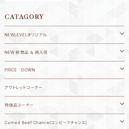
CATAGORY
NEWLEVELオリジナル
Ｔシャツ
NEW 新商品 ＆ 再入荷
書き心 春流・破留(ハル)シリーズ
8月1日～10日
PRICE DOWN
REBORN(リヴォーン)
7月21日～31日
2026年5月
アウトレットコーナー
SHU matsukura
7月11日～20日
2026年4月
特価品コーナー
緑川マリナ
7月1日～10日
2026年3月
レディス水着
Corned Beef Chance(コンビーフチャンス)