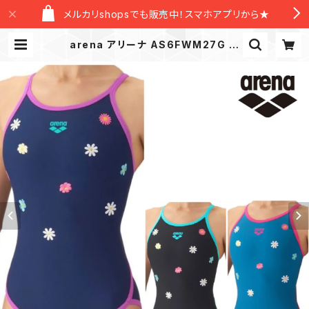
メルカリshopsでも販売中！スマホアプリから★
arena アリーナ AS6FWM27G お
花 刺繍 ジュニア タフスーツ 練習用
水着 水泳 競泳 トレーニングワンピー
ス ガールズ | New Level Official
Store/ニューレヴェルオフィシャルス
トア