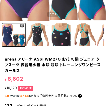
1
/11
arena アリーナ AS6FWM27G お花 刺繍 ジュニア タ
フスーツ 練習用水着 水泳 競泳 トレーニングワンピース
ガールズ
8,602
¥
¥10,120
15%OFF
なら
手数料無料の
翌月払いでOK
172
レヴェルポイント獲得