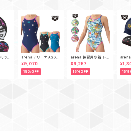
キャップ
arena アリーナ AS6F
arena 練習用水着 レデ
aren
WM27L お花 刺繍 タ
ィース AS6FWM31L
AS6F
¥9,070
¥9,257
¥1,3
キャッ
フスーツ 練習用水着 レ
アリーナくん タフスーツ
イムキ
リーナ
ディース 水泳 競泳 トレ
ワンピース オープンバ
キャッ
15%OFF
15%OFF
15%
プ
ーニングワンピース
ック アリーナ 水泳