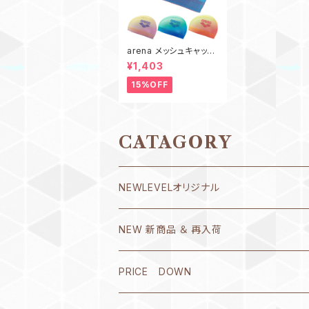
arena メッシュキャップ
AS6FSC50U スイムキ
¥1,403
ャップ スイミングキャッ
プ 水泳 アリーナ グラデ
15%OFF
ーション
CATAGORY
NEWLEVELオリジナル
Ｔシャツ
NEW 新商品 ＆ 再入荷
書き心 春流・破留(ハル)シリーズ
8月1日～10日
PRICE DOWN