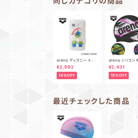
同じカテゴリの商品
arena ディズニー トイ・
arena シリコン
ストーリー プルーフバッ
AS6FSC24U スイムキ
¥2,992
¥2,431
グ AS6FBZ85U アリ
ャップ スイミング
ーナ 防水 ポーチ Disn
プ 水泳 帽子 ア
15%OFF
15%OFF
ey エイリアン リトル・
シリコーンキャッ
グリーン・メン トイスト
ーリー TOYSTORY
最近チェックした商品