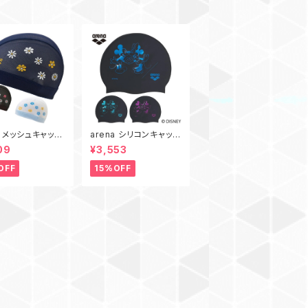
a メッシュキャップ
arena シリコンキャップ
SC55U お花 ス
AS6FSC80U Disney
09
¥3,553
ャップ スイミング
スイムキャップ スイミン
プ 水泳
グキャップ 水泳 帽子 ア
OFF
15%OFF
リーナ シリコーンキャッ
プ ミッキーマウス ミニ
ーマウス