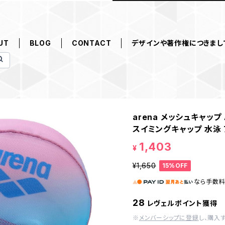
UT
BLOG
CONTACT
デザインや著作権につきまし
arena メッシュキャップ
スイミングキャップ 水
1,403
¥
¥1,650
15%OFF
なら
手数
28
レヴェルポイント獲得
※
メンバーシップに登録
し、購入